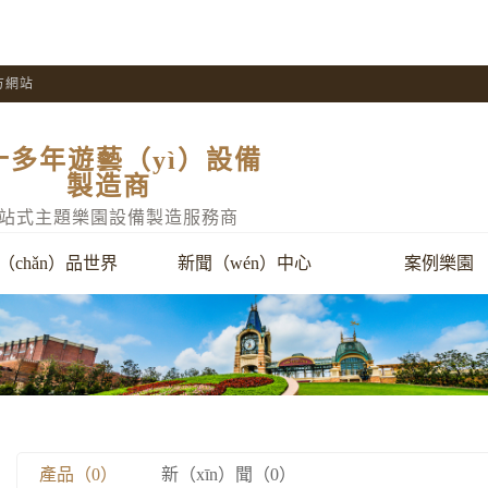
方網站
十多年遊藝（yì）設備
製造商
站式主題樂園設備製造服務商
（chǎn）品世界
新聞（wén）中心
案例樂園
產品（0）
新（xīn）聞（0）