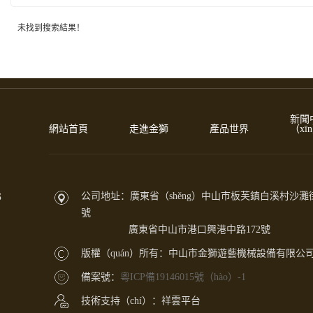
未找到搜索結果！
新聞
網站首頁
走進金獅
產品世界
（xī
3
公司地址：廣東省（shěng）中山市板芙鎮白溪村沙灘街
號
廣東省中山市港口興港中路172號
版權（quán）所有：中山市金獅遊藝機械設備有限公
備案號：
粵ICP備19146015號（hào）-1
技術支持（chí）：祥雲平台