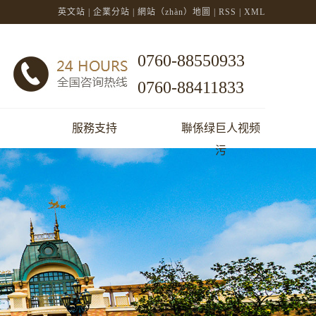
英文站
|
企業分站
|
網站（zhàn）地圖
|
RSS
|
XML
0760-88550933
0760-88411833
服務支持
聯係绿巨人视频
污