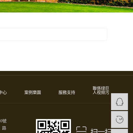
聯係绿巨
中心
案例樂園
服務支持
人视频污
1
0號
）路