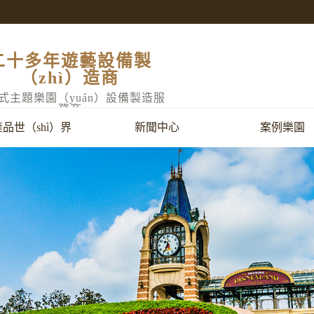
二十多年遊藝設備製
（zhì）造商
式主題樂園（yuán）設備製造服
務商
產品世（shì）界
新聞中心
案例樂園