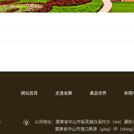
網站首頁
走進金獅
產品世界
新聞
3
公司地址：廣東省中山市板芙鎮白溪村沙（shā）灘街1
廣東省中山市港口興港（gǎng）中（zhōng