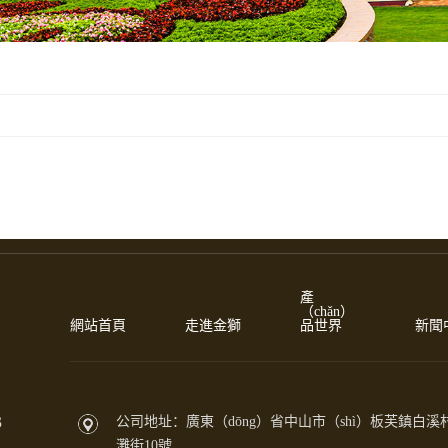
產
（chǎn）
網站首頁
走進金獅
品世界
新聞
3
公司地址：廣東（dōng）省中山市（shì）板芙鎮白溪
灘街10號