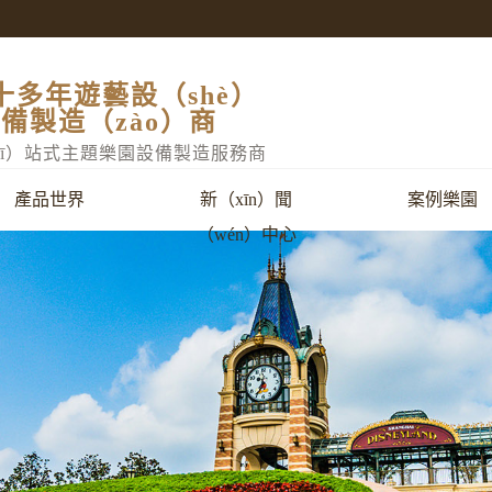
十多年遊藝設（shè）
備製造（zào）商
yī）站式主題樂園設備製造服務商
產品世界
新（xīn）聞
案例樂園
（wén）中心