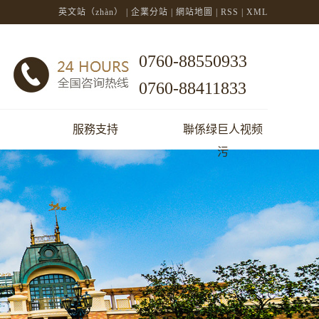
英文站（zhàn）
|
企業分站
|
網站地圖
|
RSS
|
XML
0760-88550933
0760-88411833
服務支持
聯係绿巨人视频
污