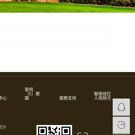
案例
（lì）樂
聯係绿巨
中心
園
服務支持
人视频污
1
村沙