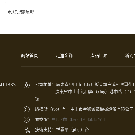
未找到搜索結果！
網站首頁
走進金獅
產品世界
新聞
11833
公司地址：廣東省中山市（shì）板芙鎮白溪村沙灘街1
廣東省中山市港口興（xìng）港中路（lù）1
號
版權所（suǒ）有：中山市金獅遊藝機械設備有限公司
備案號：
粵ICP備（bèi）19146015號-1
技術支持：祥雲平（píng）台