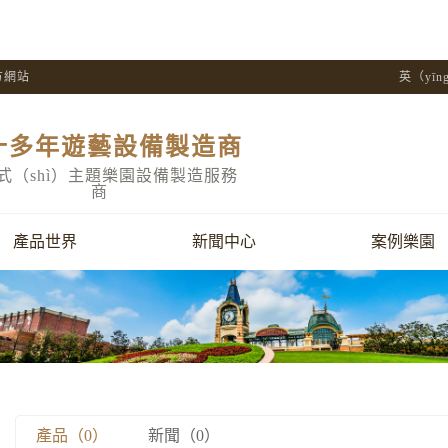
方網站
英（yī
十多年遊藝設備製造商
式（shì）主題樂園設備製造服務
商
產品世界
新聞中心
案例樂園
產品（0）
新聞（0）