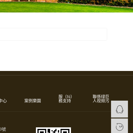
服（fú）
聯係绿巨
中心
案例樂園
務支持
人视频污
1
0號