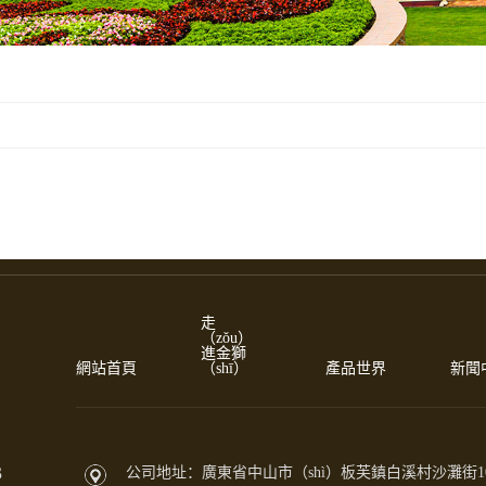
走
（zǒu）
進金獅
網站首頁
（shī）
產品世界
新聞
3
公司地址：廣東省中山市（shì）板芙鎮白溪村沙灘街1