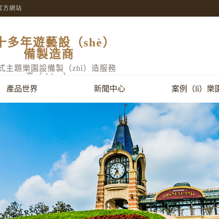
官方網站
十多年遊藝設（shè）
備製造商
式主題樂園設備製（zhì）造服務
商（shāng）
產品世界
新聞中心
案例（lì）樂