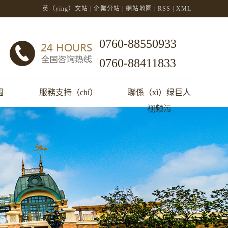
英（yīng）文站
|
企業分站
|
網站地圖
|
RSS
|
XML
0760-88550933
0760-88411833
園
服務支持（chí）
聯係（xì）绿巨人
视频污