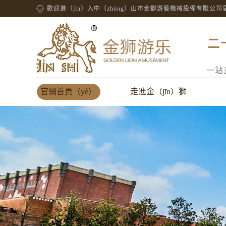
歡迎進（jìn）入中（zhōng）山市金獅遊藝機械設備有限公司
二
一站
官網首頁（yè）
走進金（jīn）獅