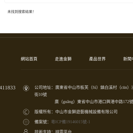
未找到搜索結果！
網站首頁
走進金獅
產品世界
新聞
11833
公司地址：廣東省中山市板芙（fú）鎮白溪村（cūn）
街10號
廣（guǎng）東省中山市港口興港中路172
版權所有：中山市金獅遊藝機械設備有限公司
備案號：
粵ICP備19146015號-1
技術支持：祥雲平台