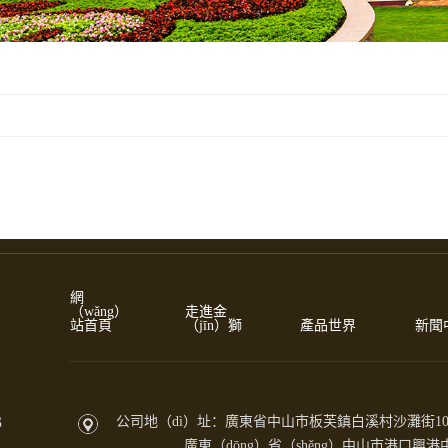
網
（wǎng）
走進金
站首頁
（jīn）獅
產品世界
新聞
3
公司地（dì）址：廣東省中山市板芙鎮白溪村沙灘街1
廣東（dōng）省（shěng）中山市港口興港