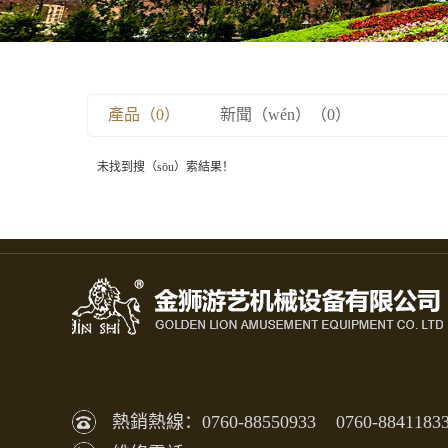
產品（0）
新聞（wén）（0）
未找到搜（sōu）索結果！
熱銷熱線：0760-88550933 0760-8841183