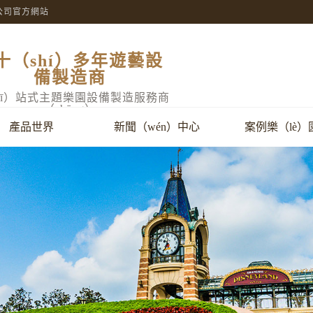
限公司官方網站
十（shí）多年遊藝設
備製造商
yī）站式主題樂園設備製造服務商
（shāng）
產品世界
新聞（wén）中心
案例樂（lè）