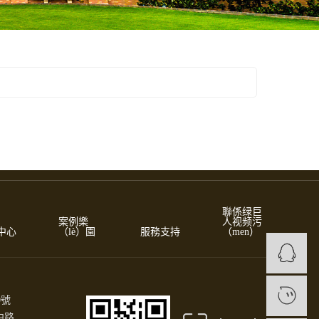
聯係绿巨
案例樂
人视频污
中心
（lè）園
服務支持
（men）
1
0號
中路