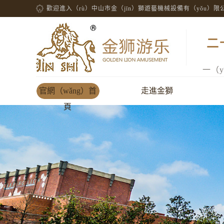
歡迎進入（rù）中山市金（jīn）獅遊藝機械設備有（yǒu）
二
一（
官網（wǎng）首
走進金獅
頁