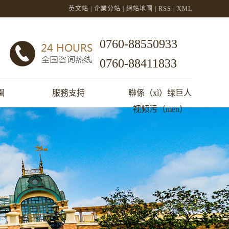
英文站
|
企業分站
|
網站地圖
|
RSS
|
XML
0760-88550933
0760-88411833
園
服務支持
聯係（xì）绿巨人
视频污（men）